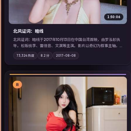
1:50:06
北风证词：暗线
北风证词：暗线于2017年10月13日在中国台湾首映，由罗泓轸执
导，松坂桃李、雷佳音、文淇等主演。影片以奇幻为叙事主轴，
旧案重提，真相与谎言在同一条时间线上交锋；摄影与配乐强化
73,324
热度
8.2
分
2017-08-08
地域气质；站内亦可通过「国产免费观看高清电视剧在线看」延
展检索同类型高分佳作，畅享高清在线追剧体验。
台
▶