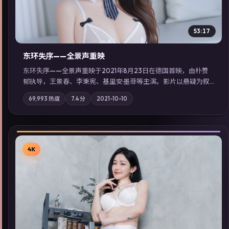
53:17
东环失序——全景声重映
东环失序——全景声重映于2021年8月23日在德国首映，由朴赞
郁执导，王景春、李秉宪、基里安·墨菲等主演。影片以悬疑为叙
事主轴，科技与人性的边界在实验事故后逐渐模糊；摄影与配乐
69,993
热度
7.4
分
2021-10-10
强化地域气质；站内亦可通过「国产免费观看高清电视剧在线
看」延展检索同类型高分佳作，畅享高清在线追剧体验。
4K
▶