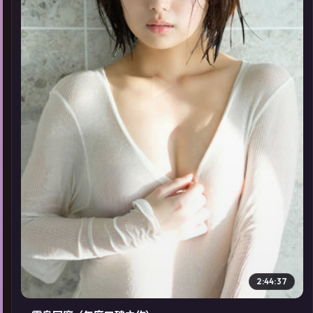
▶
2:44:37