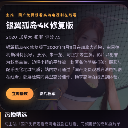
主推 ·
国产免费观看高清电视剧在线看
银翼孤岛·4K 修复版
2020
·
加拿大
·
犯罪
· 评分
7.5
银翼孤岛·4K 修复版于2020年11月11日在加拿大首映，由雷德
利·斯科特执导，张译、朱一龙、河正宇等主演。影片以犯罪
为叙事主轴，边境小镇的平静被一封匿名信彻底打破；摄影与
配乐强化地域气质；站内亦可通过「国产免费观看高清电视剧
在线看」延展检索同类型高分佳作，畅享高清在线追剧体验。
立即播放
影片档案
热播精选
与主站「国产免费观看高清电视剧在线看」同频更新的高热度片单