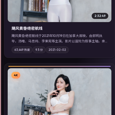
2:32:49
飓风黄昏·绝密航线
飓风黄昏·绝密航线于2021年10月19日在加拿大首映，由郭帆执
导，汤唯、马思纯、李秉宪等主演。影片以冒险为叙事主轴，亲
情与职责必须在倒计时结束前做出抉择；摄影与配乐强化地域气
63,449
热度
9.5
分
2021-02-02
质；站内亦可通过「国产免费观看高清电视剧在线看」延展检索
同类型高分佳作，畅享高清在线追剧体验。
4K
▶