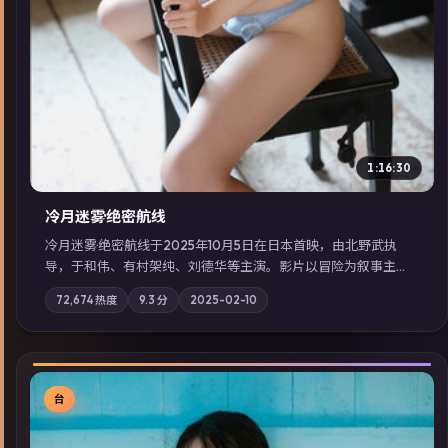
1:16:30
冷月迷雾·绝密航线
冷月迷雾·绝密航线于2025年10月5日在日本首映，由北野武执
导，于和伟、有村架纯、刘德华等主演。影片以冒险为叙事主
轴，记忆碎片重组后，主角发现自己从未活过“真实”的一天；摄
72,674
热度
9.3
分
2025-02-10
影与配乐强化地域气质；站内亦可通过「国产免费观看高清电视
剧在线看」延展检索同类型高分佳作，畅享高清在线追剧体验。
台