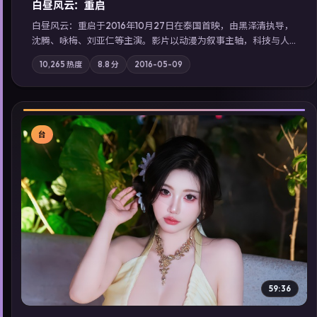
白昼风云：重启
白昼风云：重启于2016年10月27日在泰国首映，由黑泽清执导，
沈腾、咏梅、刘亚仁等主演。影片以动漫为叙事主轴，科技与人
性的边界在实验事故后逐渐模糊；摄影与配乐强化地域气质；站
10,265
热度
8.8
分
2016-05-09
内亦可通过「国产免费观看高清电视剧在线看」延展检索同类型
高分佳作，畅享高清在线追剧体验。
台
▶
59:36