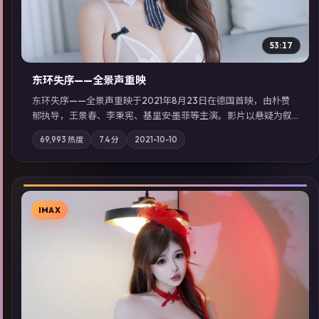
53:17
东环失序——全景声重映
东环失序——全景声重映于2021年8月23日在德国首映，由朴赞
郁执导，王景春、李秉宪、基里安·墨菲等主演。影片以悬疑为叙
事主轴，科技与人性的边界在实验事故后逐渐模糊；摄影与配乐
69,993
热度
7.4
分
2021-10-10
强化地域气质；站内亦可通过「国产免费观看高清电视剧在线
看」延展检索同类型高分佳作，畅享高清在线追剧体验。
IMAX
▶