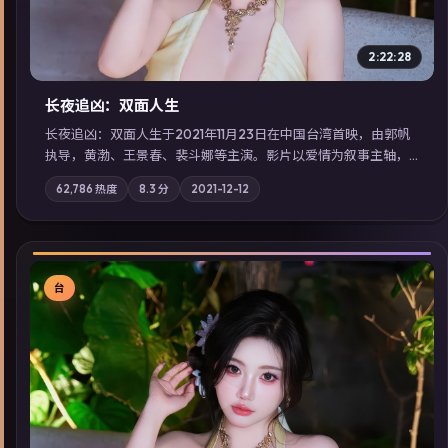
2:22:28
长夜追凶：双面人生
长夜追凶：双面人生于2021年11月23日在中国台湾首映，由郭帆
执导，黄渤、王景春、裴斗娜等主演。影片以爱情为叙事主轴，
科技与人性的边界在实验事故后逐渐模糊；摄影与配乐强化地域
62,786
热度
8.3
分
2021-12-12
气质；站内亦可通过「国产免费观看高清电视剧在线看」延展检
索同类型高分佳作，畅享高清在线追剧体验。
台
▶