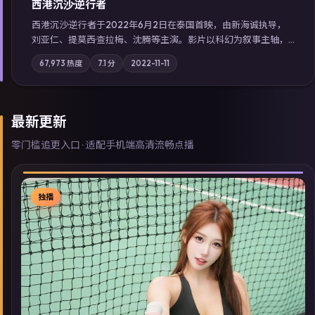
西港沉沙·逆行者
西港沉沙·逆行者于2022年6月2日在泰国首映，由新海诚执导，
刘亚仁、提莫西·查拉梅、沈腾等主演。影片以科幻为叙事主轴，
失踪人口档案牵出跨国灰色产业链；摄影与配乐强化地域气质；
67,973
热度
7.1
分
2022-11-11
站内亦可通过「国产免费观看高清电视剧在线看」延展检索同类
型高分佳作，畅享高清在线追剧体验。
最新更新
零门槛追更入口 · 适配手机端高清流畅点播
独播
▶