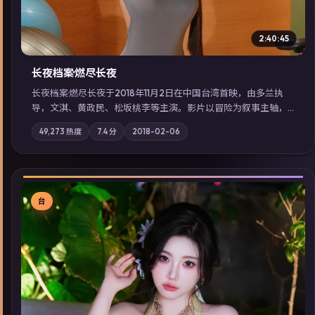
2:40:45
长夜档案·燃尽长夜
长夜档案·燃尽长夜于2018年11月2日在中国台湾首映，由多兰执
导，文淇、黄政民、松坂桃李等主演。影片以冒险为叙事主轴，
亲情与职责必须在倒计时结束前做出抉择；摄影与配乐强化地域
49,273
热度
7.4
分
2018-02-06
气质；站内亦可通过「国产免费观看高清电视剧在线看」延展检
索同类型高分佳作，畅享高清在线追剧体验。
台
▶