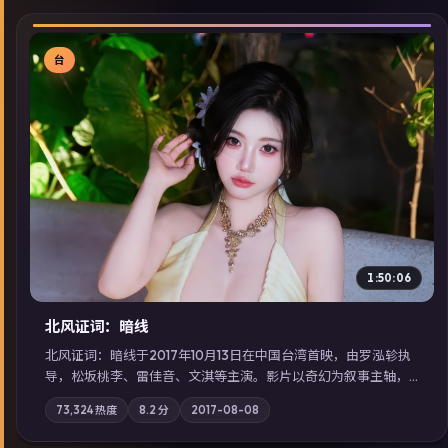
台
▶
1:50:06
北风证词：暗线
北风证词：暗线于2017年10月13日在中国台湾首映，由罗泓轸执
导，松坂桃李、雷佳音、文淇等主演。影片以奇幻为叙事主轴，
旧案重提，真相与谎言在同一条时间线上交锋；摄影与配乐强化
73,324
热度
8.2
分
2017-08-08
地域气质；站内亦可通过「国产免费观看高清电视剧在线看」延
展检索同类型高分佳作，畅享高清在线追剧体验。