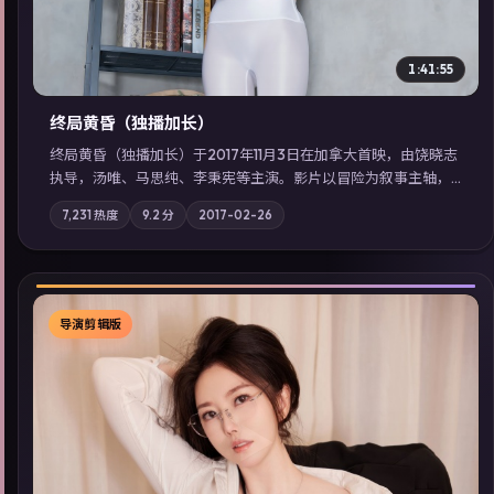
1:41:55
终局黄昏（独播加长）
终局黄昏（独播加长）于2017年11月3日在加拿大首映，由饶晓志
执导，汤唯、马思纯、李秉宪等主演。影片以冒险为叙事主轴，
记忆碎片重组后，主角发现自己从未活过“真实”的一天；摄影与
7,231
热度
9.2
分
2017-02-26
配乐强化地域气质；站内亦可通过「国产免费观看高清电视剧在
线看」延展检索同类型高分佳作，畅享高清在线追剧体验。
导演剪辑版
▶