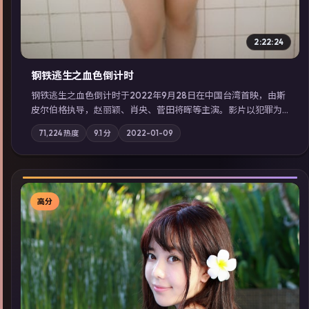
2:22:24
钢铁逃生之血色倒计时
钢铁逃生之血色倒计时于2022年9月28日在中国台湾首映，由斯
皮尔伯格执导，赵丽颖、肖央、菅田将晖等主演。影片以犯罪为
叙事主轴，失踪人口档案牵出跨国灰色产业链；摄影与配乐强化
71,224
热度
9.1
分
2022-01-09
地域气质；站内亦可通过「国产免费观看高清电视剧在线看」延
展检索同类型高分佳作，畅享高清在线追剧体验。
高分
▶