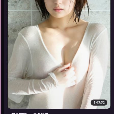
▶
1:03:32