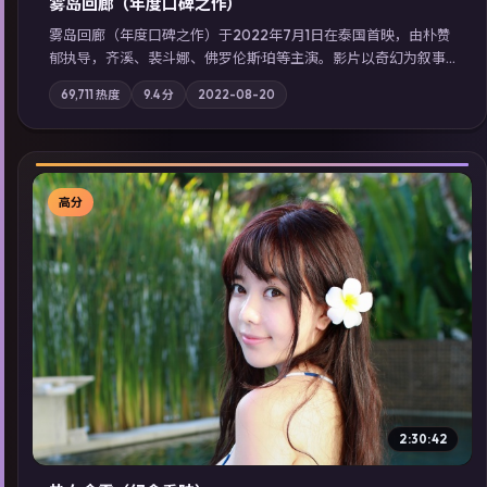
雾岛回廊（年度口碑之作）
雾岛回廊（年度口碑之作）于2022年7月1日在泰国首映，由朴赞
郁执导，齐溪、裴斗娜、佛罗伦斯·珀等主演。影片以奇幻为叙事
主轴，边境小镇的平静被一封匿名信彻底打破；摄影与配乐强化
69,711
热度
9.4
分
2022-08-20
地域气质；站内亦可通过「国产免费观看高清电视剧在线看」延
展检索同类型高分佳作，畅享高清在线追剧体验。
高分
▶
2:30:42