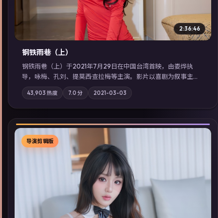
2:36:46
钢铁雨巷（上）
钢铁雨巷（上）于2021年7月29日在中国台湾首映，由娄烨执
导，咏梅、孔刘、提莫西·查拉梅等主演。影片以喜剧为叙事主
轴，一次普通通勤演变成全城关注的生死营救；摄影与配乐强化
43,903
热度
7.0
分
2021-03-03
地域气质；站内亦可通过「国产免费观看高清电视剧在线看」延
展检索同类型高分佳作，畅享高清在线追剧体验。
导演剪辑版
▶