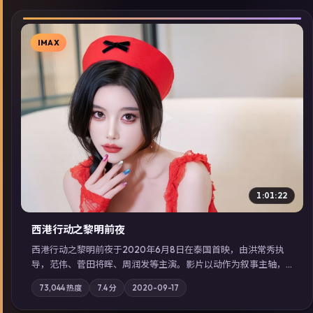
IMAX
▶
1:01:22
西港行动之黎明前夜
西港行动之黎明前夜于2020年6月8日在泰国首映，由洪常秀执
导，范伟、菅田将晖、周润发等主演。影片以动作为叙事主轴，
亲情与职责必须在倒计时结束前做出抉择；摄影与配乐强化地域
73,044
热度
7.4
分
2020-09-17
气质；站内亦可通过「国产免费观看高清电视剧在线看」延展检
索同类型高分佳作，畅享高清在线追剧体验。