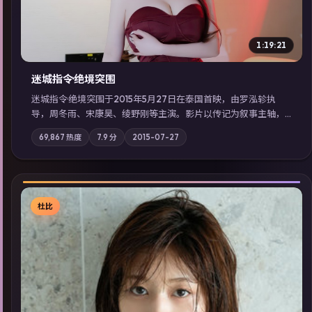
1:19:21
迷城指令·绝境突围
迷城指令·绝境突围于2015年5月27日在泰国首映，由罗泓轸执
导，周冬雨、宋康昊、绫野刚等主演。影片以传记为叙事主轴，
记忆碎片重组后，主角发现自己从未活过“真实”的一天；摄影与
69,867
热度
7.9
分
2015-07-27
配乐强化地域气质；站内亦可通过「国产免费观看高清电视剧在
线看」延展检索同类型高分佳作，畅享高清在线追剧体验。
杜比