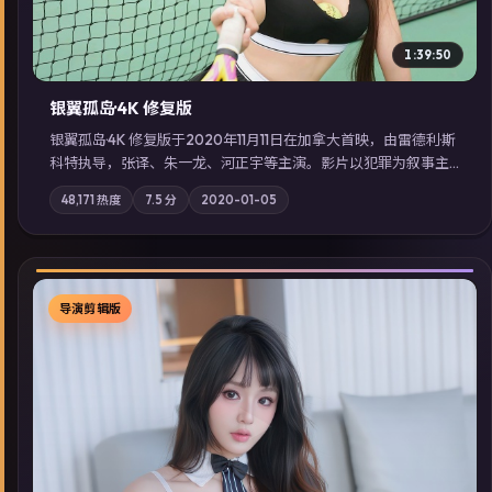
1:39:50
银翼孤岛·4K 修复版
银翼孤岛·4K 修复版于2020年11月11日在加拿大首映，由雷德利·斯
科特执导，张译、朱一龙、河正宇等主演。影片以犯罪为叙事主
轴，边境小镇的平静被一封匿名信彻底打破；摄影与配乐强化地
48,171
热度
7.5
分
2020-01-05
域气质；站内亦可通过「国产免费观看高清电视剧在线看」延展
检索同类型高分佳作，畅享高清在线追剧体验。
导演剪辑版
▶