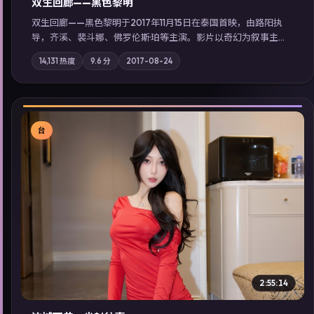
双生回廊——黑色黎明
双生回廊——黑色黎明于2017年11月15日在泰国首映，由路阳执
导，齐溪、裴斗娜、佛罗伦斯·珀等主演。影片以奇幻为叙事主
轴，旧案重提，真相与谎言在同一条时间线上交锋；摄影与配乐
14,131
热度
9.6
分
2017-08-24
强化地域气质；站内亦可通过「国产免费观看高清电视剧在线
看」延展检索同类型高分佳作，畅享高清在线追剧体验。
台
▶
2:55:14