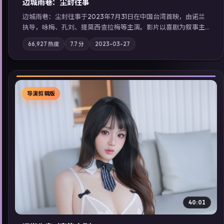
边城雨巷：尘封往事
边城雨巷：尘封往事于2023年7月31日在中国台湾首映，由诺兰
执导，咏梅、孔刘、提莫西·查拉梅等主演。影片以喜剧为叙事主
轴，旧案重提，真相与谎言在同一条时间线上交锋；摄影与配乐
66,927
热度
7.7
分
2023-03-27
强化地域气质；站内亦可通过「国产免费观看高清电视剧在线
看」延展检索同类型高分佳作，畅享高清在线追剧体验。
导演剪辑版
▶
40:01