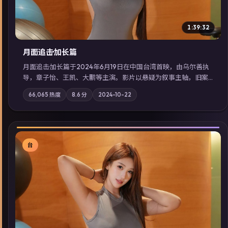
1:39:32
月面追击·加长篇
月面追击·加长篇于2024年6月19日在中国台湾首映，由乌尔善执
导，章子怡、王凯、大鹏等主演。影片以悬疑为叙事主轴，旧案
重提，真相与谎言在同一条时间线上交锋；摄影与配乐强化地域
66,065
热度
8.6
分
2024-10-22
气质；站内亦可通过「国产免费观看高清电视剧在线看」延展检
索同类型高分佳作，畅享高清在线追剧体验。
台
▶