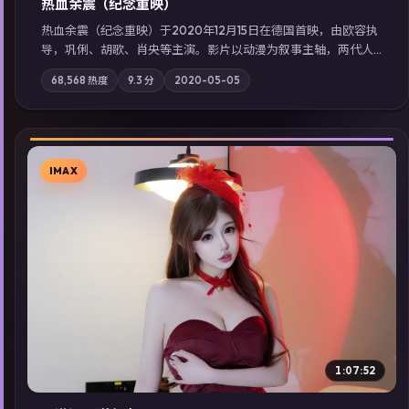
热血余震（纪念重映）
热血余震（纪念重映）于2020年12月15日在德国首映，由欧容执
导，巩俐、胡歌、肖央等主演。影片以动漫为叙事主轴，两代人
的执念在暴风雨夜正面相撞；摄影与配乐强化地域气质；站内亦
68,568
热度
9.3
分
2020-05-05
可通过「国产免费观看高清电视剧在线看」延展检索同类型高分
佳作，畅享高清在线追剧体验。
IMAX
▶
1:07:52