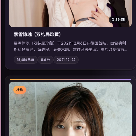
1:39:35
暴雪惊魂（双结局珍藏）
暴雪惊魂（双结局珍藏）于2021年2月6日在德国首映，由雷德利·
斯科特执导，黄政民、妻夫木聪、雷佳音等主演。影片以爱情为
叙事主轴，科技与人性的边界在实验事故后逐渐模糊；摄影与配
16,484
热度
8.6
分
2021-12-24
乐强化地域气质；站内亦可通过「国产免费观看高清电视剧在线
看」延展检索同类型高分佳作，畅享高清在线追剧体验。
杜比