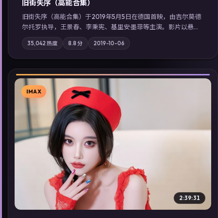
旧街失序（高能合集）
旧街失序（高能合集）于2019年5月5日在德国首映，由吉尔莫·德
尔·托罗执导，王景春、李秉宪、基里安·墨菲等主演。影片以悬疑
为叙事主轴，一次普通通勤演变成全城关注的生死营救；摄影与
35,042
热度
8.8
分
2019-10-06
配乐强化地域气质；站内亦可通过「国产免费观看高清电视剧在
线看」延展检索同类型高分佳作，畅享高清在线追剧体验。
IMAX
▶
2:39:31