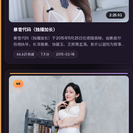
2:25:01
暴雪代码（独播加长）
暴雪代码（独播加长）于2015年11月25日在德国首映，由斯皮尔
伯格执导，长泽雅美、张曼玉、王凯等主演。影片以冒险为叙事
主轴，亲情与职责必须在倒计时结束前做出抉择；摄影与配乐强
66,621
热度
7.3
分
2015-02-18
化地域气质；站内亦可通过「国产免费观看高清电视剧在线看」
延展检索同类型高分佳作，畅享高清在线追剧体验。
4K
▶