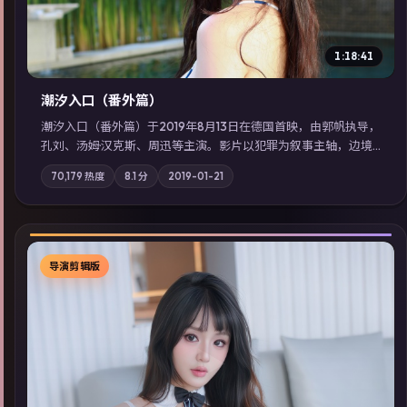
1:18:41
潮汐入口（番外篇）
潮汐入口（番外篇）于2019年8月13日在德国首映，由郭帆执导，
孔刘、汤姆·汉克斯、周迅等主演。影片以犯罪为叙事主轴，边境
小镇的平静被一封匿名信彻底打破；摄影与配乐强化地域气质；
70,179
热度
8.1
分
2019-01-21
站内亦可通过「国产免费观看高清电视剧在线看」延展检索同类
型高分佳作，畅享高清在线追剧体验。
导演剪辑版
▶